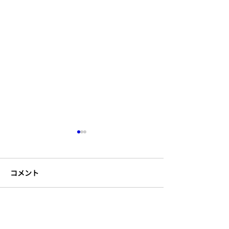
コメント
コメントを追加…
51人でたけのこ掘り&竹筆
スポーツクラス
作り！
す！