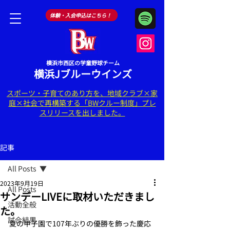
体験・入会申込はこちら！
​横浜市西区の学童野球チーム
横浜Jブルーウインズ
スポーツ・子育てのあり方を、地域クラブ×家
庭×社会で再構築する「BWクルー制度」プレ
スリリースを出しました。
記事
All Posts
2023年9月19日
All Posts
サンデーLIVEに取材いただきまし
活動全般
た。
試合結果
夏の甲子園で107年ぶりの優勝を飾った慶応